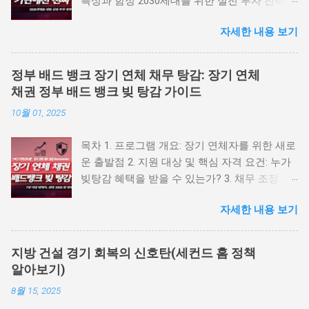
특성과 함정 2030세대를 위한 실전 투자 전략
좌절한 청년들을 위한 조언 결론 1. 2030세대가
자세한 내용 보기
부모세대보다 가난한 이유 전 KBS 기자 박종훈
기자는 충격적인 사실을 지적했습니다. 2030세
대는 역사상 처음으로 부모 세대보다 가난한 세
정부 배드 뱅크 장기 연체 채무 탕감: 장기 연체
대 가 되었다는 것입니다. 청년층 부채 현황 한
채권 정부 배드 뱅크 빚 탕감 가이드
국은행 자료에 따르면 2025년 1분기 기준 청년
10월 01, 2025
층의 변동 금리 대출 비중이 전체 대출의 73% 에
달하며, 이는 역대 최고치입니다. 근본적인 원인
목차 1. 프로그램 개요: 장기 연체자를 위한 새로
들 중앙은행의 양적 완화 정책 지난 20~30년간
운 출발점 2. 지원 대상 및 핵심 자격 요건: 누가
경제 위기 때마다 각국 중앙은행이 돈을 풀어왔
빚탕감 혜택을 받을 수 있는가? 3. 채무 조정 내
지만, 이 돈은 주로 은행을 통해 신용도가 높은
용 및 수준: 소득 및 재산에 따른 맞춤형 빚탕감
부유층에 낮은 금리로 더 많이 흘러 들어갔습니
자세한 내용 보기
4. 프로그램 운영 방식, 재원 조달 및 미확정 세
다. 결과적으로 부유층과 빈곤층의 자산 격차가
부 사항 5. 결론: '배드뱅크' 프로그램의 의미와
심화되었습니다. 미래 세대의 부 약탈 "30년짜리
한계, 그리고 대안 모색 1. 프로그램 개요: 장기
채권을 발행한다면 30년 뒤 미래 세대한테 돈을
지방 건설 경기 회복의 신호탄(세컨드 홈 정책
연체자를 위한 새로운 출발점 수년간 경제적 어
약탈해서 오는 겁니다" - 박종훈 기자 빈부격차
알아보기)
려움으로 인해 빚의 굴레에서 벗어나지 못하고
해소를 위해 정부가 빚을 내어 돈을 풀거나 세금
8월 15, 2025
있는 장기 연체자들에게 희소식이 들려왔습니
을 감면하는 정책을 썼으나, 이는 결국 미래 세