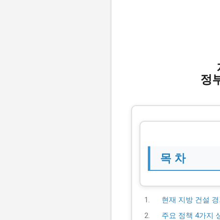
정
목 차
현재 지방 건설 
주요 정책 4가지 