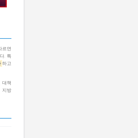
 따르면
다. 특
가
하고
 대책
 지방